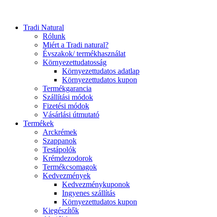
Close
Tradi Natural
Menu
Rólunk
Miért a Tradi natural?
Évszakok/ termékhasználat
Környezettudatosság
Környezettudatos adatlap
Környezettudatos kupon
Termékgarancia
Szállítási módok
Fizetési módok
Vásárlási útmutató
Termékek
Arckrémek
Szappanok
Testápolók
Krémdezodorok
Termékcsomagok
Kedvezmények
Kedvezménykuponok
Ingyenes szállítás
Környezettudatos kupon
Kiegészítők