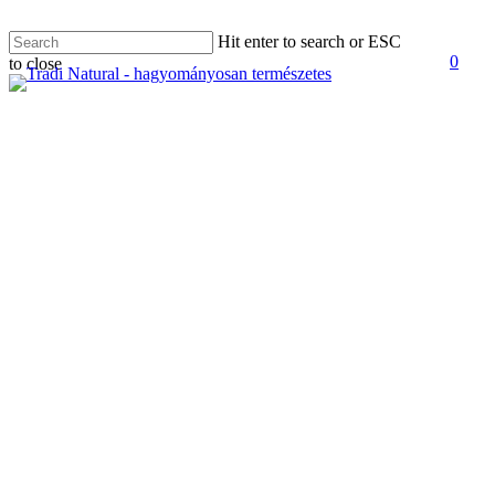
Skip
Hit enter to search or ESC
to
0
to close
main
Men
Close
content
Search