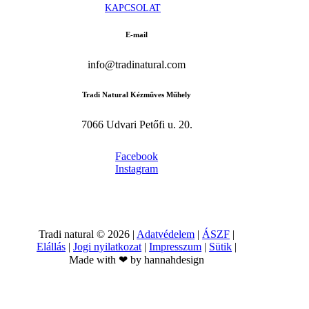
K
A
P
C
S
O
L
A
T
E-mail
info@tradinatural.com
Tradi Natural Kézműves Műhely
7066 Udvari Petőfi u. 20.
Facebook
Instagram
Tradi natural ©
2026
|
Adatvédelem
|
ÁSZF
|
Elállás
|
Jogi nyilatkozat
|
Impresszum
|
Sütik
|
Made with ❤ by hannahdesign