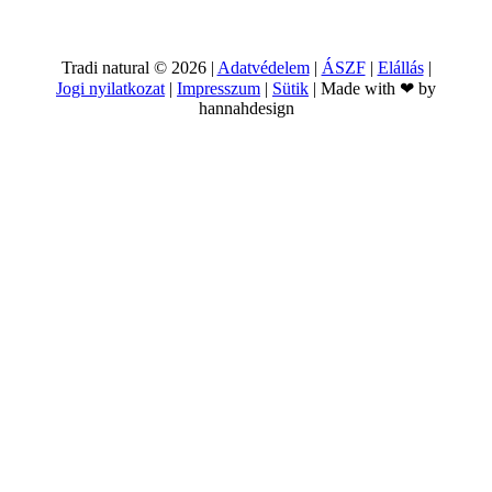
Tradi natural ©
2026
|
Adatvédelem
|
ÁSZF
|
Elállás
|
Jogi nyilatkozat
|
Impresszum
|
Sütik
| Made with ❤ by
hannahdesign