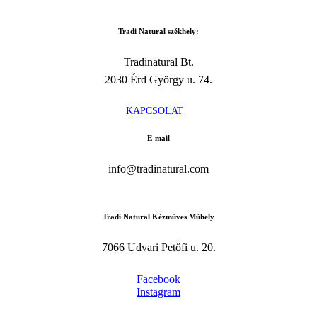
Tradi Natural székhely:
Tradinatural Bt.
2030 Érd György u. 74.
K
A
P
C
S
O
L
A
T
E-mail
info@tradinatural.com
Tradi Natural Kézműves Műhely
7066 Udvari Petőfi u. 20.
Facebook
Instagram