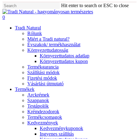
Skip
Hit enter to search or ESC to close
to
Close
main
Search
0
content
Menu
Tradi Natural
Rólunk
Miért a Tradi natural?
Évszakok/ termékhasználat
Környezettudatosság
Környezettudatos adatlap
Környezettudatos kupon
Termékgarancia
Szállítási módok
Fizetési módok
Vásárlási útmutató
Termékek
Arckrémek
Szappanok
Testápolók
Krémdezodorok
Termékcsomagok
Kedvezmények
Kedvezménykuponok
Ingyenes szállítás