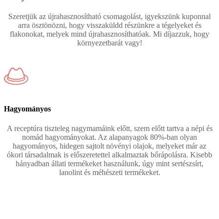
Szeretjük az újrahasznosítható csomagolást, igyekszünk kuponnal
arra ösztönözni, hogy visszaküldd részünkre a tégelyeket és
flakonokat, melyek mind újrahasznosíthatóak. Mi díjazzuk, hogy
környezetbarát vagy!
Hagyományos
A receptúra tiszteleg nagymamáink előtt, szem előtt tartva a népi és
nomád hagyományokat. Az alapanyagok 80%-ban olyan
hagyományos, hidegen sajtolt növényi olajok, melyeket már az
ókori társadalmak is előszeretettel alkalmaztak bőrápolásra. Kisebb
hányadban állati termékeket használunk, úgy mint sertészsírt,
lanolint és méhészeti termékeket.