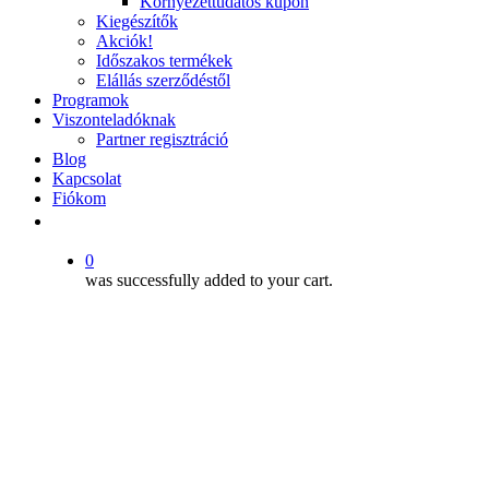
Környezettudatos kupon
Kiegészítők
Akciók!
Időszakos termékek
Elállás szerződéstől
Programok
Viszonteladóknak
Partner regisztráció
Blog
Kapcsolat
Fiókom
facebook
instagram
0
was successfully added to your cart.