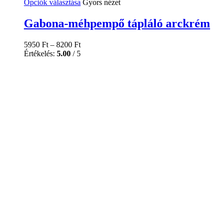
Ennek
Opciók választása
Gyors nézet
a
terméknek
Gabona-méhpempő tápláló arckrém
több
variációja
5950
Ft
–
8200
Ft
van.
Értékelés:
5.00
/ 5
A
változatok
a
termékoldalon
választhatók
ki