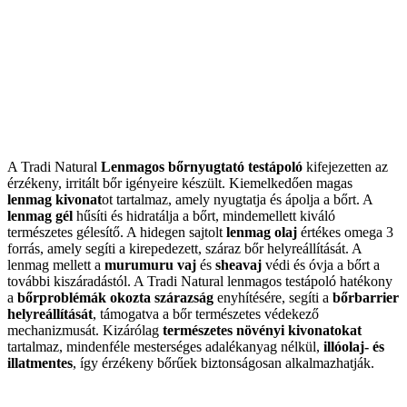
A Tradi Natural
Lenmagos bőrnyugtató testápoló
kifejezetten az
érzékeny, irritált bőr igényeire készült. Kiemelkedően magas
lenmag kivonat
ot tartalmaz, amely nyugtatja és ápolja a bőrt. A
lenmag gél
hűsíti és hidratálja a bőrt, mindemellett kiváló
természetes gélesítő. A hidegen sajtolt
lenmag olaj
értékes omega 3
forrás, amely segíti a kirepedezett, száraz bőr helyreállítását. A
lenmag mellett a
murumuru vaj
és
sheavaj
védi és óvja a bőrt a
további kiszáradástól. A Tradi Natural lenmagos testápoló hatékony
a
bőrproblémák okozta szárazság
enyhítésére, segíti a
bőrbarrier
helyreállítását
, támogatva a bőr természetes védekező
mechanizmusát. Kizárólag
természetes növényi kivonatokat
tartalmaz, mindenféle mesterséges adalékanyag nélkül,
illóolaj- és
illatmentes
, így érzékeny bőrűek biztonságosan alkalmazhatják.