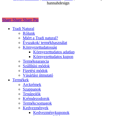
hannahdesign
Share
Share
Share
Pin
Close
Tradi Natural
Menu
Rólunk
Miért a Tradi natural?
Évszakok/ termékhasználat
Környezettudatosság
Környezettudatos adatlap
Környezettudatos kupon
Termékgarancia
Szállítási módok
Fizetési módok
Vásárlási útmutató
Termékek
Arckrémek
Szappanok
Testápolók
Krémdezodorok
Termékcsomagok
Kedvezmények
Kedvezménykuponok