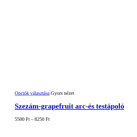
Ennek
Opciók választása
Gyors nézet
a
terméknek
Szezám-grapefruit arc-és testápoló
több
variációja
5500
Ft
–
8250
Ft
van.
A
változatok
a