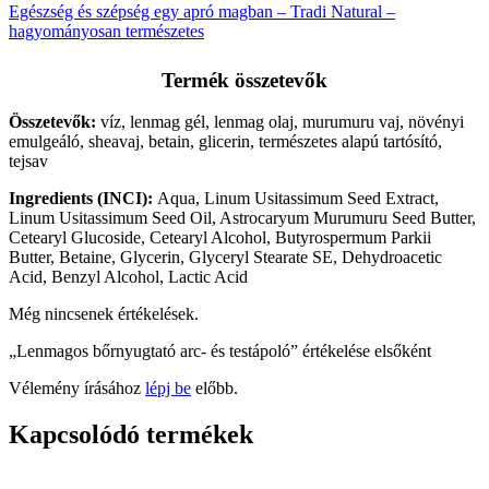
Egészség és szépség egy apró magban – Tradi Natural –
hagyományosan természetes
Termék összetevők
Összetevők:
víz, lenmag gél, lenmag olaj, murumuru vaj, növényi
emulgeáló, sheavaj, betain, glicerin, természetes alapú tartósító,
tejsav
Ingredients (INCI):
Aqua, Linum Usitassimum Seed Extract,
Linum Usitassimum Seed Oil,
Astrocaryum Murumuru Seed Butter
,
Cetearyl Glucoside, Cetearyl Alcohol,
Butyrospermum Parkii
Butter
, Betaine, Glycerin,
Glyceryl Stearate SE
,
Dehydroacetic
Acid, Benzyl Alcohol, Lactic Acid
Még nincsenek értékelések.
„Lenmagos bőrnyugtató arc- és testápoló” értékelése elsőként
Vélemény írásához
lépj be
előbb.
Kapcsolódó termékek