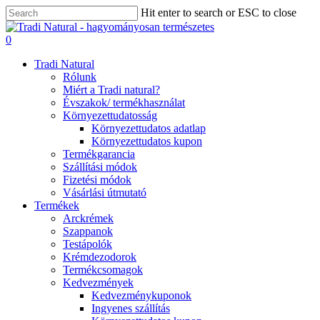
Skip
Hit enter to search or ESC to close
to
Close
main
Search
0
content
Menu
Tradi Natural
Rólunk
Miért a Tradi natural?
Évszakok/ termékhasználat
Környezettudatosság
Környezettudatos adatlap
Környezettudatos kupon
Termékgarancia
Szállítási módok
Fizetési módok
Vásárlási útmutató
Termékek
Arckrémek
Szappanok
Testápolók
Krémdezodorok
Termékcsomagok
Kedvezmények
Kedvezménykuponok
Ingyenes szállítás