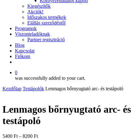
Környezettudatos kupon
Kiegészítők
Akciók!
Időszakos termékek
Elállás szerződéstől
Programok
Viszonteladóknak
Partner regisztráció
Blog
Kapcsolat
Fiókom
facebook
instagram
0
was successfully added to your cart.
Kezdőlap
Testápolók
Lenmagos bőrnyugtató arc- és testápoló
Lenmagos bőrnyugtató arc- és
testápoló
5400
Ft
–
8200
Ft