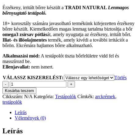
Érzékeny, irritált bőrre készült a
TRADI NATURAL
Lenmagos
bőrnyugtató testápoló.
18+ korosztály számára javasolható termékünk kifejezetten érzékeny
bőrre készült. Kiemelkedően magas lenmag tartalma biztosítja a bőr
omega3 zsírsav pótlás
át, amely nyugtatja az érzékeny, irritált bőrt.
Illat- és illóolajmentes
termék, amely kivédi a további irritációt a
bőrön. Ekcémára hajlamos bőrre alkalmazható.
Alkalmazási mód:
A testápolót tiszta bőrfelületre vidd fel és
masszírozd be.
Ellenjavallat:
nem ismert.
VÁLASSZ KISZERELÉST:
Törlés
Lenmagos
bőrnyugtató
Kosárba teszem
arc-
Cikkszám:
N/A
Kategória:
Testápolók
Címkék:
arckrémek
,
és
testápolók
testápoló
mennyiség
Leírás
Vélemények (0)
Leírás