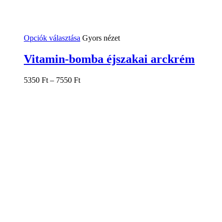
Ennek
Opciók választása
Gyors nézet
a
terméknek
Vitamin-bomba éjszakai arckrém
több
variációja
5350
Ft
–
7550
Ft
van.
A
változatok
a
termékoldalon
választhatók
ki