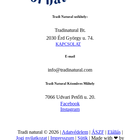
Tradi Natural székhely:
Tradinatural Bt.
2030 Érd György u. 74.
K
A
P
C
S
O
L
A
T
E-mail
info@tradinatural.com
Tradi Natural Kézműves Műhely
7066 Udvari Petőfi u. 20.
Facebook
Instagram
Tradi natural ©
2026
|
Adatvédelem
|
ÁSZF
|
Elállás
|
Jogi nyilatkozat
|
Impresszum
|
Sütik
| Made with ❤ by