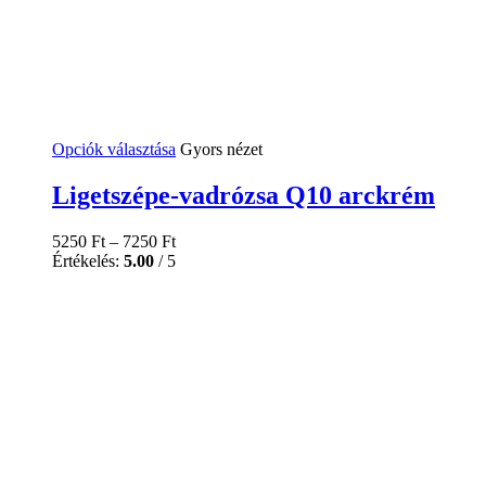
Ennek
Opciók választása
Gyors nézet
a
terméknek
Ligetszépe-vadrózsa Q10 arckrém
több
variációja
5250
Ft
–
7250
Ft
van.
Értékelés:
5.00
/ 5
A
változatok
a
termékoldalon
választhatók
ki