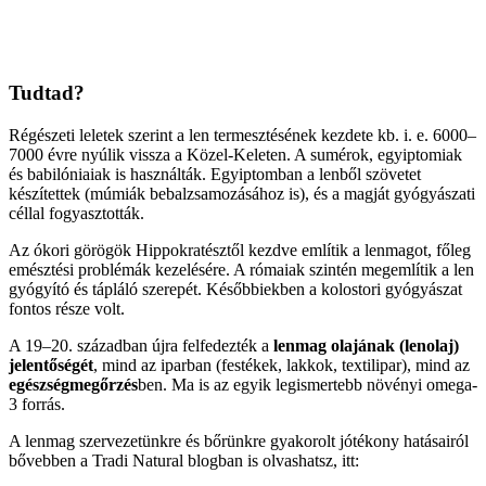
Tudtad?
Régészeti leletek szerint a len termesztésének kezdete kb. i. e. 6000–
7000 évre nyúlik vissza a Közel-Keleten. A sumérok, egyiptomiak
és babilóniaiak is használták. Egyiptomban a lenből szövetet
készítettek (múmiák bebalzsamozásához is), és a magját gyógyászati
céllal fogyasztották.
Az ókori görögök Hippokratésztől kezdve említik a lenmagot, főleg
emésztési problémák kezelésére. A rómaiak szintén megemlítik a len
gyógyító és tápláló szerepét. Későbbiekben a kolostori gyógyászat
fontos része volt.
A 19–20. században újra felfedezték a
lenmag olajának (lenolaj)
jelentőségét
, mind az iparban (festékek, lakkok, textilipar), mind az
egészségmegőrzés
ben. Ma is az egyik legismertebb növényi omega-
3 forrás.
A lenmag szervezetünkre és bőrünkre gyakorolt jótékony hatásairól
bővebben a Tradi Natural blogban is olvashatsz, itt: