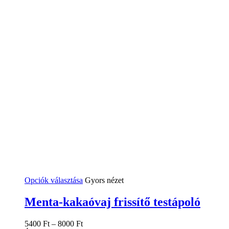
Ennek
Opciók választása
Gyors nézet
a
terméknek
Menta-kakaóvaj frissítő testápoló
több
variációja
5400
Ft
–
8000
Ft
van.