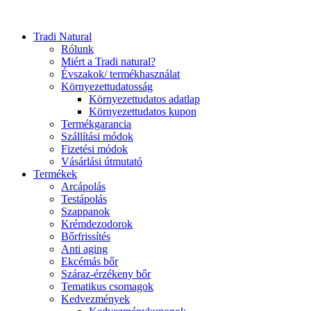
Close
Tradi Natural
Menu
Rólunk
Miért a Tradi natural?
Évszakok/ termékhasználat
Környezettudatosság
Környezettudatos adatlap
Környezettudatos kupon
Termékgarancia
Szállítási módok
Fizetési módok
Vásárlási útmutató
Termékek
Arcápolás
Testápolás
Szappanok
Krémdezodorok
Bőrfrissítés
Anti aging
Ekcémás bőr
Száraz-érzékeny bőr
Tematikus csomagok
Kedvezmények