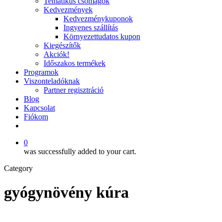
Tematikus csomagok
Kedvezmények
Kedvezménykuponok
Ingyenes szállítás
Környezettudatos kupon
Kiegészítők
Akciók!
Időszakos termékek
Programok
Viszonteladóknak
Partner regisztráció
Blog
Kapcsolat
Fiókom
facebook
instagram
0
was successfully added to your cart.
Category
gyógynövény kúra