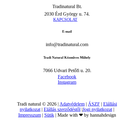
Tradinatural Bt.
2030 Érd György u. 74.
K
A
P
C
S
O
L
A
T
E-mail
info@tradinatural.com
Tradi Natural Kézműves Műhely
7066 Udvari Petőfi u. 20.
Facebook
Instagram
Tradi natural ©
2026
|
Adatvédelem
|
ÁSZF
|
Elállási
nyilatkozat
|
Elállás szerződéstől
|
Jogi nyilatkozat
|
Impresszum
|
Sütik
| Made with ❤ by hannahdesign