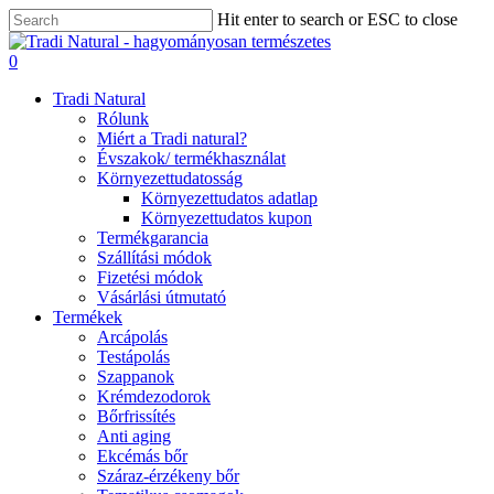
Skip
Hit enter to search or ESC to close
to
Close
main
Search
0
content
Menu
Tradi Natural
Rólunk
Miért a Tradi natural?
Évszakok/ termékhasználat
Környezettudatosság
Környezettudatos adatlap
Környezettudatos kupon
Termékgarancia
Szállítási módok
Fizetési módok
Vásárlási útmutató
Termékek
Arcápolás
Testápolás
Szappanok
Krémdezodorok
Bőrfrissítés
Anti aging
Ekcémás bőr
Száraz-érzékeny bőr