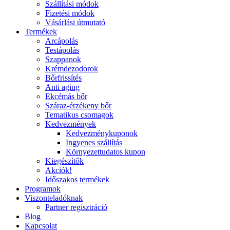
Szállítási módok
Fizetési módok
Vásárlási útmutató
Termékek
Arcápolás
Testápolás
Szappanok
Krémdezodorok
Bőrfrissítés
Anti aging
Ekcémás bőr
Száraz-érzékeny bőr
Tematikus csomagok
Kedvezmények
Kedvezménykuponok
Ingyenes szállítás
Környezettudatos kupon
Kiegészítők
Akciók!
Időszakos termékek
Programok
Viszonteladóknak
Partner regisztráció
Blog
Kapcsolat