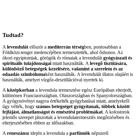
Tudtad?
A
levendulát
először a
mediterrán térség
ben, pontosabban a
Földközi-tenger medencéjében termesztették, ahol őshonos. Az
ókori egyiptomiak, görögök és rómaiak a levendulát
gyógyászati és
spirituális tulajdonságai
miatt használták. A
levegő tisztítására,
különböző betegségek kezelésére, valamint a szerelem és az
odaadás szimbóluma
ként használták. A levendulát illatos olajáért is
használták, amelyet vízgőz-desztillációval nyertek ki.
A
középkorban
a levendula termesztése egész Európában elterjedt,
különösen Franciaországban, Olaszországban és Spanyolországban.
A gyógynövényt nagyra értékelték gyógyhatásai miatt, amelyekről
úgy vélték, hogy
számos betegséget gyógyítanak, többek között
fejfájást, álmatlanságot és emésztési problémákat
. A kolostorok
jelentős szerepet játszottak a levendulatermesztés megőrzésében és
elterjesztésében ebben az időszakban.
A
reneszánsz
idején a levendula a
parfümök
népszerű