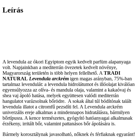
Leírás
A levendula az ókori Egyiptom egyik kedvelt parfüm alapanyaga
volt. Napjainkban a mediterrán övezetek kedvelt növénye,
Magyarország területén is több helyen fellelhető. A
TRADI
NATURAL
Levendula arckrém
igen magas arányban, 75%-ban
tartalmaz levendulát: a levendula hidrolátumot és illóolajat kiválóan
egyensúlyozza az olíva- és mandula olaja, valamint a kakaóvaj és
shea vaj ápoló hatása, melyek együttesen valódi mediterrán
hangulatot varázsolnak bőrödre. A sokak által túl bódítónak talált
levendula illatot a citromfű pezsdíti fel. A Levendula arckrém
univerzális ereje alkalmas a mindennapos hidratálásra, bármilyen
bőrtípusra. A kence természetes, gyógyító hatóanyagai alkalmasak
érzékeny, irritált bőr, valamint pattanásos bőr ápolására is.
Bármely korosztálynak javasolható, nőknek és férfiaknak egyaránt!