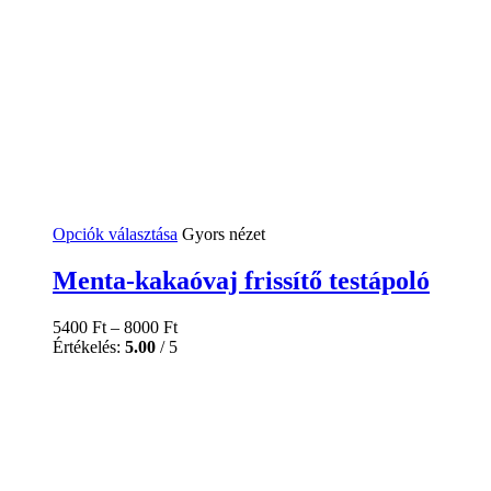
Ennek
Opciók választása
Gyors nézet
a
terméknek
Menta-kakaóvaj frissítő testápoló
több
variációja
5400
Ft
–
8000
Ft
van.
Értékelés:
5.00
/ 5
A
változatok
a
termékoldalon
választhatók
ki