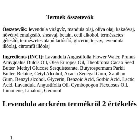
Termék összetevők
Összetevők:
l
evendula virágvíz, mandula olaj, olíva olaj, kakaóvaj,
növényi emulgeáló, sheavaj, betain, cetil alkohol, természetes
gélesítő, természetes alapú tartósító, glicerin, tejsav, levendula
illóolaj, citromfű illóolaj
Ingredients (INCI):
Lavandula Angustifolia Flower Water, Prunus
Amygdalus Dulcis Oil, Olea Europea Oil, Theobroma Cacao Seed
Butter, Methyl Glucose Sesquistearate, Butyrospermum Parkii
Butter, Betaine, Cetyl Alcohol, Acacia Senegal Gum, Xanthan
Gum, Benzyl alcohol, Glycerin, Benzoic Acid, Sorbic Acid, Lactic
Acid, Lavandula Angustifolia Oil, Cymbopogon Flexuosus Oil,
Limonene, Linalool, Geraniol
Levendula arckrém
termékről 2 értékelés