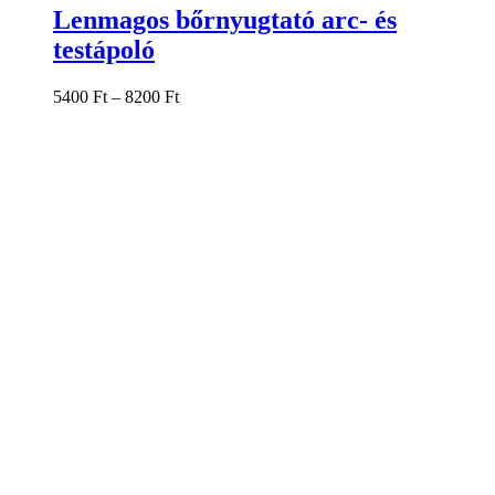
terméknek
Lenmagos bőrnyugtató arc- és
több
testápoló
variációja
van.
A
5400
Ft
–
8200
Ft
változatok
a
termékoldalon
választhatók
ki