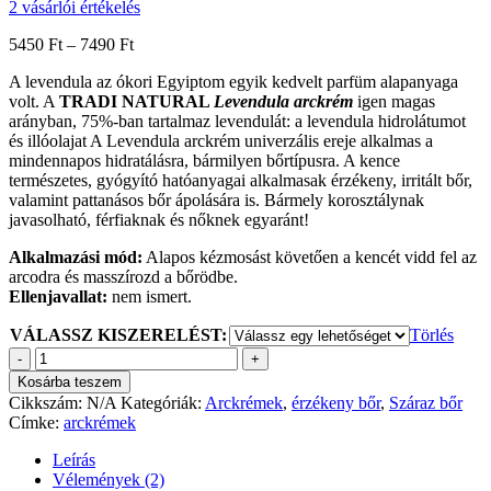
2
vásárlói értékelés
5450
Ft
–
7490
Ft
A levendula az ókori Egyiptom egyik kedvelt parfüm alapanyaga
volt. A
TRADI NATURAL
Levendula arckrém
igen magas
arányban, 75%-ban tartalmaz levendulát: a levendula hidrolátumot
és illóolajat A Levendula arckrém univerzális ereje alkalmas a
mindennapos hidratálásra, bármilyen bőrtípusra. A kence
természetes, gyógyító hatóanyagai alkalmasak érzékeny, irritált bőr,
valamint pattanásos bőr ápolására is. Bármely korosztálynak
javasolható, férfiaknak és nőknek egyaránt!
Alkalmazási mód:
Alapos kézmosást követően a kencét vidd fel az
arcodra és masszírozd a bőrödbe.
Ellenjavallat:
nem ismert.
VÁLASSZ KISZERELÉST:
Törlés
Levendula
arckrém
Kosárba teszem
mennyiség
Cikkszám:
N/A
Kategóriák:
Arckrémek
,
érzékeny bőr
,
Száraz bőr
Címke:
arckrémek
Leírás
Vélemények (2)