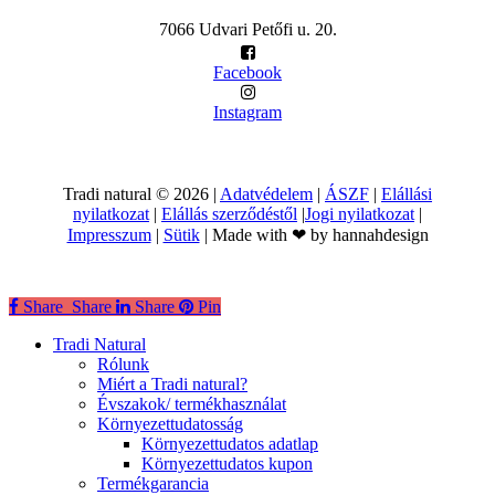
7066 Udvari Petőfi u. 20.
Facebook
Instagram
Tradi natural ©
2026
|
Adatvédelem
|
ÁSZF
|
Elállási
nyilatkozat
|
Elállás szerződéstől
|
Jogi nyilatkozat
|
Impresszum
|
Sütik
| Made with ❤ by hannahdesign
Share
Share
Share
Pin
Close
Tradi Natural
Menu
Rólunk
Miért a Tradi natural?
Évszakok/ termékhasználat
Környezettudatosság
Környezettudatos adatlap
Környezettudatos kupon
Termékgarancia